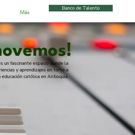
Banco de Talento
Más
movemos!
s un fascinante espacio donde la
iencias y aprendizajes en torno a
a educación católica en Antioquia.
Movemos!