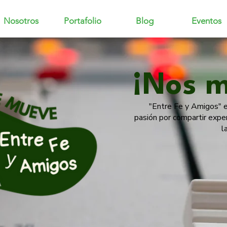
Nosotros
Portafolio
Blog
Eventos
¡Nos 
"Entre Fe y Amigos" e
pasión por compartir exper
l
¡Nos 