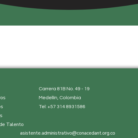
Carrera 81B No. 49 - 19
ro
s
Medellín, Colombia
os
Tel: +57 314 8931586
as
de Talento
asistente.administrativo@conacedant.org.co