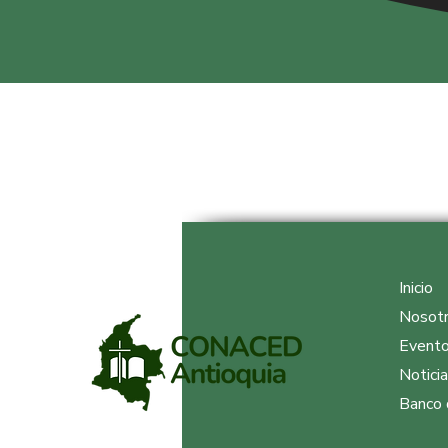
Inicio
Nosot
Event
Notici
Banco 