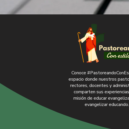
Conoce #PastoreandoConEst
espacio donde nuestros pastor
rectores, docentes y adminis
comparten sus experiencias
misión de educar evangeliz
evangelizar educando.