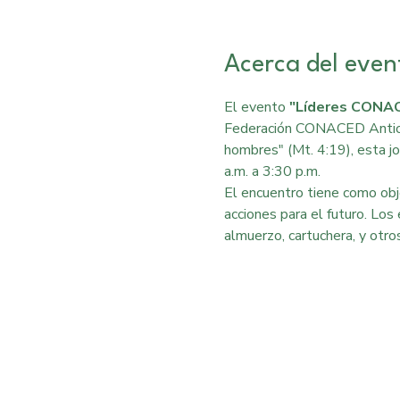
Acerca del even
El evento 
"Líderes CONA
Federación CONACED Antioq
hombres" (Mt. 4:19), esta jo
a.m. a 3:30 p.m.
El encuentro tiene como obje
acciones para el futuro. Los
almuerzo, cartuchera, y otro