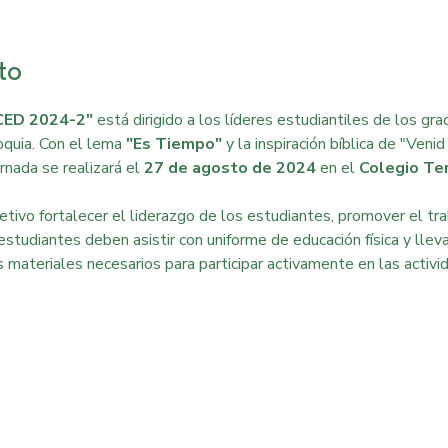
to
CED 2024-2"
 está dirigido a los líderes estudiantiles de los gra
uia. Con el lema 
"Es Tiempo"
 y la inspiración bíblica de "Ven
rnada se realizará el 
27 de agosto de 2024
 en el 
Colegio Te
tivo fortalecer el liderazgo de los estudiantes, promover el trab
 estudiantes deben asistir con uniforme de educación física y llev
s materiales necesarios para participar activamente en las activid