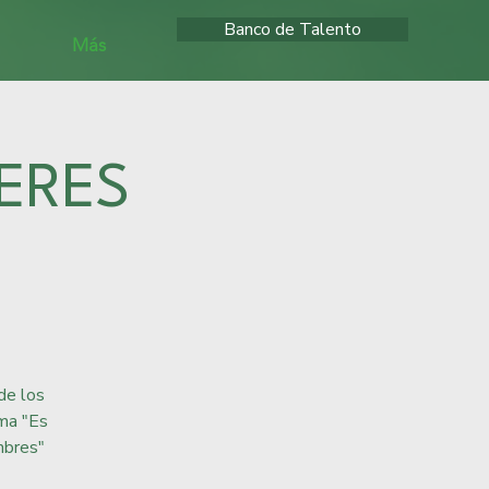
Banco de Talento
Más
ERES
de los
ma "Es
mbres"