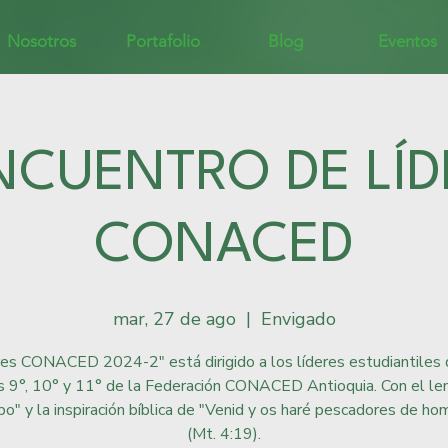
Nosotros
Portafolio
Blog
Eventos
ENCUENTRO DE LÍD
CONACED
mar, 27 de ago
  |  
Envigado
res CONACED 2024-2" está dirigido a los líderes estudiantiles 
s 9°, 10° y 11° de la Federación CONACED Antioquia. Con el le
o" y la inspiración bíblica de "Venid y os haré pescadores de ho
(Mt. 4:19).