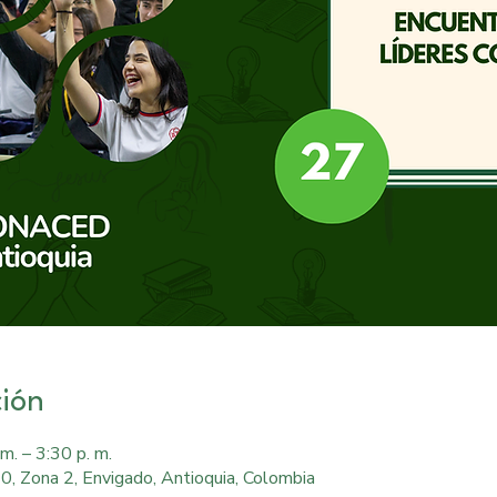
ción
m. – 3:30 p. m.
0, Zona 2, Envigado, Antioquia, Colombia