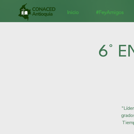
Inicio
#FeyAmigos
6° 
"Líde
grado
Tiemp